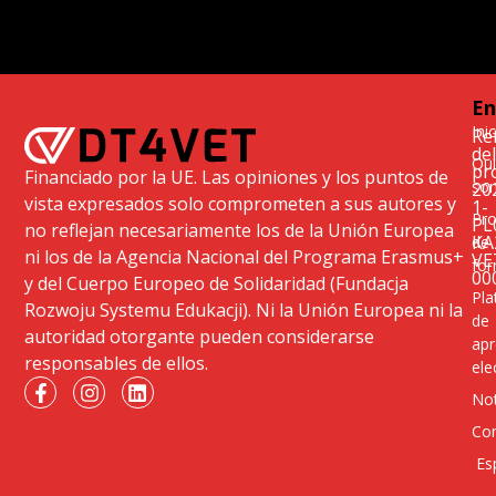
En
Ini
Re
del
Qu
pr
Financiado por la UE. Las opiniones y los puntos de
so
20
vista expresados solo comprometen a sus autores y
1-
Pr
PL
no reflejan necesariamente los de la Unión Europea
KA
de
ni los de la Agencia Nacional del Programa Erasmus+
VE
for
00
y del Cuerpo Europeo de Solidaridad (Fundacja
Pla
Rozwoju Systemu Edukacji). Ni la Unión Europea ni la
de
autoridad otorgante pueden considerarse
apr
responsables de ellos.
ele
Not
Co
Es