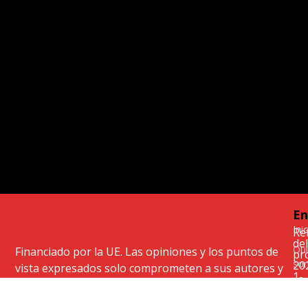
En
Ini
Re
del
Qu
Financiado por la UE. Las opiniones y los puntos de
pr
so
20
vista expresados solo comprometen a sus autores y
1-
Pr
no reflejan necesariamente los de la Unión Europea
PL
KA
de
ni los de la Agencia Nacional del Programa Erasmus+