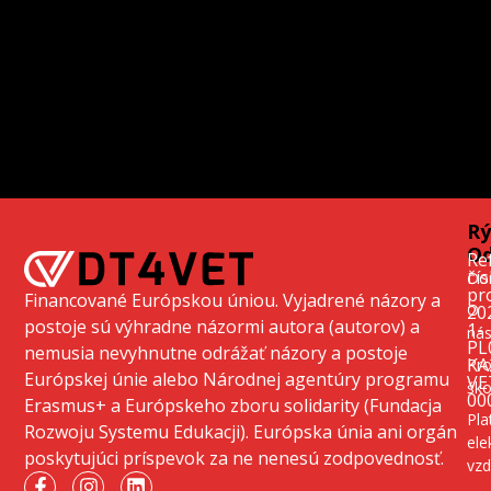
Rý
Od
Re
čís
Do
pr
Financované Európskou úniou. Vyjadrené názory a
O
20
postoje sú výhradne názormi autora (autorov) a
1-
ná
PL
nemusia nevyhnutne odrážať názory a postoje
KA
Pr
Európskej únie alebo Národnej agentúry programu
VE
ško
00
Erasmus+ a Európskeho zboru solidarity (Fundacja
Pla
Rozwoju Systemu Edukacji). Európska únia ani orgán
ele
poskytujúci príspevok za ne nenesú zodpovednosť.
vzd