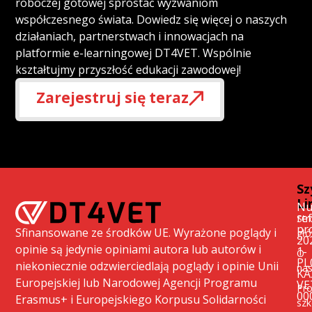
roboczej gotowej sprostać wyzwaniom
współczesnego świata. Dowiedz się więcej o naszych
działaniach, partnerstwach i innowacjach na
platformie e-learningowej DT4VET. Wspólnie
kształtujmy przyszłość edukacji zawodowej!
Zarejestruj się teraz
Sz
Li
Nu
re
Str
pr
Sfinansowane ze środków UE. Wyrażone poglądy i
gł
20
opinie są jedynie opiniami autora lub autorów i
1-
O
PL
niekoniecznie odzwierciedlają poglądy i opinie Unii
na
KA
Europejskiej lub Narodowej Agencji Programu
VE
Pr
00
Erasmus+ i Europejskiego Korpusu Solidarności
szk