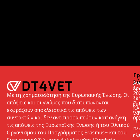
Γρ
Σύ
Αν
έρ
Αρχ
20
Με τη χρηματοδότηση της Ευρωπαϊκής Ένωσης. Οι
Σχε
1-
απόψεις και οι γνώμες που διατυπώνονται
PL
με 
KA
εκφράζουν αποκλειστικά τις απόψεις των
VE
Εκπ
συντακτών και δεν αντιπροσωπεύουν κατ’ ανάγκη
00
πρ
τις απόψεις της Ευρωπαϊκής Ένωσης ή του Εθνικού
Πλ
Οργανισμού του Προγράμματος Erasmus+ και του
ηλε
Ευρωπαϊκού Σώματος Αλληλεγγύης (Fundacja